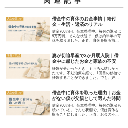
関連記事
借金中の育休のお金事情｜給付
人生修正ログ
金・生活・返済のリアル
借金700万円。任意整理中。毎月の返済は
9万円弱。そんな状態で、僕は約半年の育
休を取りました。正直、育休を取る前は
お金の不安がかなりありました。育休中
でも借金の返済は待ってくれません。家
賃も生活費もかかります。子どもが生ま
妻が切迫早産で3か月弱入院｜借
子育て日記
れれば、さらにお金...
金中に感じたお金と家族の不安
妊娠が分かったとき、もちろん嬉しかっ
たです。不妊治療を経て、1回目の移植で
妊娠することができました。でも、妊娠
できたからといって、すべてが順調に進
むわけではありませんでした。妻は妊娠
中に切迫早産になり、早い段階から仕事
借金中に育休を取った理由｜お金
人生修正ログ
ができなくなりました。...
がない僕が父親として選んだ時間
借金700万円。任意整理中。毎月の返済も
続いている。そんな状態で、僕は育休を
取ることにしました。正直、お金の不安
はかなりありました。育休中でも返済は
待ってくれません。生活費も必要です。